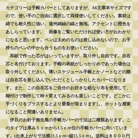
カテゴリーは手帳カバーとしてありますが、A6文庫本サイズです
ので、使い手のご自由に選択して両様使いしてください。素材は
綿でも耐久性に強い、遠州綿紬の縞と無地。アクセントに橙色を
あしらっています。 画像をご覧いただければ使い方がおわかり
になると思います。ペンは太めのものは差し込めないので、お手
持ちのペンの中から合うものをお使いください。
和紙で作った芯がはいっていますが、取り外し自由です。自在
芯と名付けております。手帳の表紙がしっかりめであった場合は
取り外してください。薄いスケジュール手帳とかノートなどの際
は自在芯を差し込んでいただくとしっかりしたカバーになりま
す。また、この自在芯をご自分のお好きな紙なり布を使用して、
糊付けで制作して時々変えてみるのも楽しいことです。どこかに
手づくりをプラスするとより愛着が深まりますし、ホットな感覚
になること間違いありません。
伊豆のお針子無生庵の手帳カバーの寸法は二種類あります。こ
のタイプは厚み１ｃｍから1.5ｃｍ位の手帳カバーに向いていま
す。(出来上がり寸法横23.5ｃｍ×縦15.5ｃｍ)。送料は８０００円