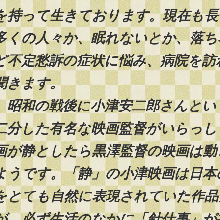
を持って生きております。現在も長
多くの人々か、眠れないとか、落ち
ど不定愁訴の症状に悩み、病院を訪
聞きます。
昭和の戦後に小津安二郎さんとい
二分した有名な映画監督がいらっし
画が静としたら黒澤監督の映画は動
ようです。「静」の小津映画は日本
をとても自然に表現されていた作品
が、必ず生活のなかに「針仕事」が