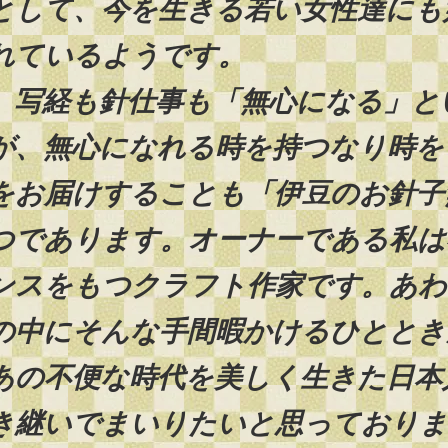
として、今を生きる若い女性達にも
れているようです。
写経も針仕事も「無心になる」と
が、無心になれる時を持つなり時を
をお届けすることも「伊豆のお針子
つであります。オーナーである私は
ンスをもつクラフト作家です。あわ
の中にそんな手間暇かけるひととき
あの不便な時代を美しく生きた日本
き継いでまいりたいと思っておりま