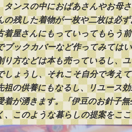
タンスの中におばあさんやお母さ
んの残した着物が一枚や二枚は必ず
古着屋さんにもっていってもらう前
でブックカバーなど作ってみてはい
創り方などは本も売っているし、ユ
でしょうし、それこそ自分で考えて
先祖の供養にもなるし、リユース効
愛着が湧きます。「伊豆のお針子無
く、このような暮らしの提案をここ