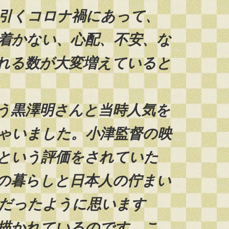
引くコロナ禍にあって、
着かない、心配、不安、な
れる数が大変増えていると
う黒澤明さんと当時人気を
ゃいました。小津監督の映
という評価をされていた
の暮らしと日本人の佇まい
だったように思います
描かれているのです。こ