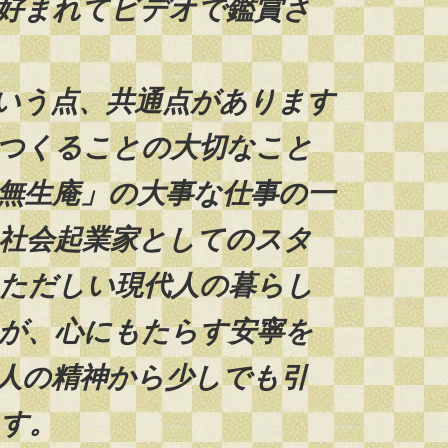
好まれてビデオで鑑賞さ
いう点、共通点があります
つくることの大切なこと
無生庵」の大事な仕事の一
社会起業家としてのスタ
ただしい現代人の暮らし
が、心にもたらす安寧を
人の精神から少しでも引
す。