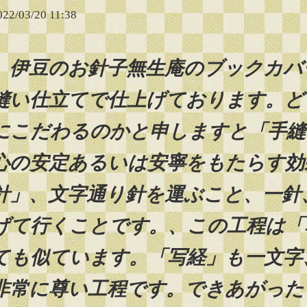
022/03/20 11:38
伊豆のお針子無生庵のブックカバ
縫い仕立てで仕上げております。ど
にこだわるのかと申しますと「手縫
心の安定あるいは安寧をもたらす効
針」、文字通り針を運ぶこと、一針
げて行くことです。、この工程は「
ても似ています。「写経」も一文字
非常に尊い工程です。できあがった