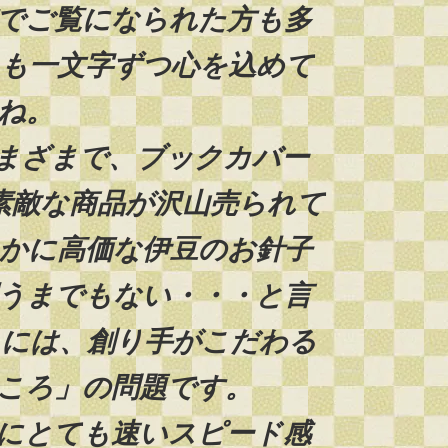
でご覧になられた方も多
も一文字ずつ心を込めて
ね。
まざまで、ブックカバー
素敵な商品が沢山売られて
かに高価な伊豆のお針子
うまでもない・・・と言
には、創り手がこだわる
ころ」の問題です。
にとても速いスピード感