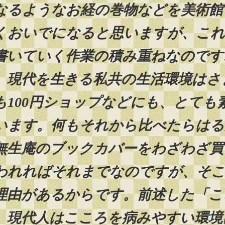
なるようなお経の巻物などを美術館
くおいでになると思いますが、これ
書いていく作業の積み重ねなのです
現代を生きる私共の生活環境はさ
も100円ショップなどにも、とても
います。何もそれから比べたらはる
無生庵のブックカバーをわざわざ買
われればそれまでなのですが、そこ
理由があるからです。前述した「こ
現代人はこころを病みやすい環境