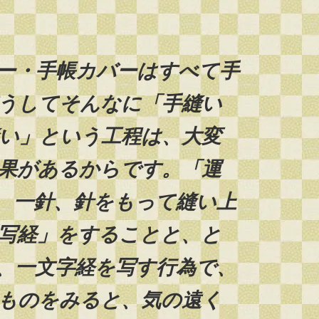
ー・手帳カバーはすべて手
うしてそんなに「手縫い
い」という工程は、大変
果があるからです。「運
、一針、針をもって縫い上
写経」をすることと、と
、一文字経を写す行為で、
ものをみると、気の遠く