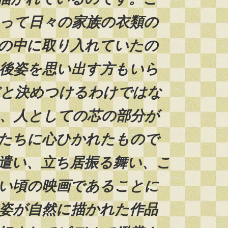
って日々の家族の衣類の
の中に取り入れていたの
後姿を思い出す方もいら
だと決めつけるわけではな
、人としての芯の部分が
たちに心ひかれたもので
遣い、立ち居振る舞い、こ
い頃の映画であることに
姿が自然に描かれた作品